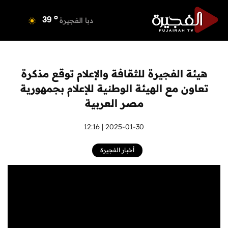
o
دبي
40
o
دبا الفجيرة
39
o
مسافي
39
o
الشارقة
41
o
عجمان
40
هيئة الفجيرة للثقافة والإعلام توقع مذكرة
o
أم القيوين
40
تعاون مع الهيئة الوطنية للإعلام بجمهورية
o
راس الخيمة
40
مصر العربية
o
الفجيرة
38
2025-01-30 | 12:16
أخبار الفجيرة