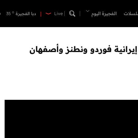
o
دبي
39
o
لسلات
الفجيرة اليوم
دبا الفجيرة
35
Live
o
مسافي
35
o
الشارقة
39
o
عجمان
39
o
أم القيوين
38
o
راس الخيمة
38
o
الفجيرة
35