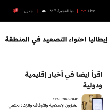
o
دبي
36
o
دبا الفجيرة
36
3
Live
جدول
o
مسافي
36
o
الشارقة
35
o
عجمان
35
يطاليا احتواء التصعيد في المنطقة
o
أم القيوين
36
o
راس الخيمة
36
o
الفجيرة
36
اقرأ ايضا في أخبار إقليمية
ودولية
2026-08-05 | 12:16
الشؤون الإسلامية والأوقاف والزكاة تحتفي