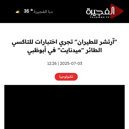
o
دبي
36
o
دبا الفجيرة
35
o
مسافي
35
o
الشارقة
36
o
عجمان
35
"آرتشر للطيران" تجري اختبارات للتاكسي
o
أم القيوين
36
الطائر "ميدنايت" في أبوظبي
o
راس الخيمة
34
o
الفجيرة
2025-07-03 | 12:26
33
تكنولوجيا