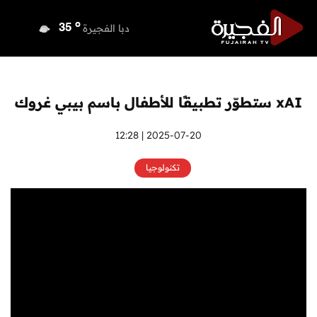
o
دبي
35
o
دبا الفجيرة
35
o
مسافي
35
o
الشارقة
34
o
عجمان
34
xAI ستطوّر تطبيقًا للأطفال باسم بيبي غروك
o
أم القيوين
34
o
راس الخيمة
33
2025-07-20 | 12:28
o
الفجيرة
35
تكنولوجيا