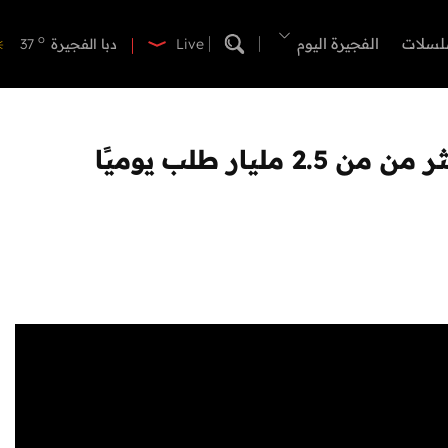
o
دبي
39
o
لسلات
الفجيرة اليوم
دبا الفجيرة
37
Live
o
مسافي
37
o
الشارقة
42
o
عجمان
40
ر طلب يوميًا
o
أم القيوين
40
o
راس الخيمة
39
o
الفجيرة
35