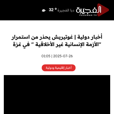
o
دبي
37
o
دبا الفجيرة
32
o
مسافي
32
o
الشارقة
36
o
عجمان
36
أخبار دولية | غوتيريش يحذر من استمرار
o
أم القيوين
35
"الأزمة الإنسانية غير الأخلاقية " في غزة
o
راس الخيمة
36
o
الفجيرة
2025-07-26 | 01:05
32
أخبار إقليمية ودولية