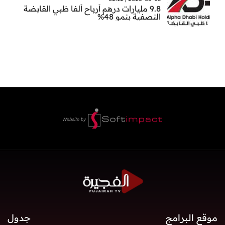
9.8 مليارات درهم أرباح ألفا ظبي القابضة
النصفية بنمو 48%
موقع البرامج
جدول