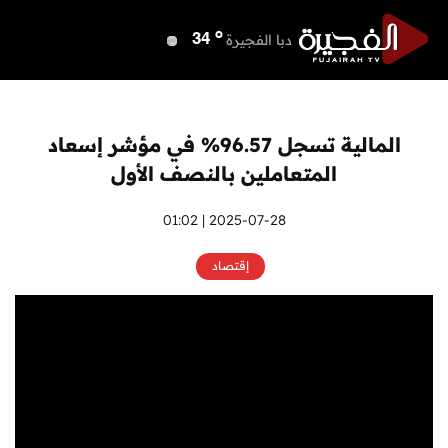
o
دبي
40
o
دبا الفجيرة
34
o
مسافي
34
o
الشارقة
39
o
عجمان
39
المالية تسجل 96.57% في مؤشر إسعاد
o
أم القيوين
39
المتعاملين بالنصف الأول
o
راس الخيمة
39
o
الفجيرة
2025-07-28 | 01:02
32
إقتصاد