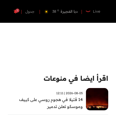
o
دبي
39
o
دبا الفجيرة
38
3
Live
جدول
o
مسافي
38
o
الشارقة
41
o
عجمان
39
o
أم القيوين
39
o
راس الخيمة
39
o
الفجيرة
38
اقرأ ايضا في منوعات
2026-08-05 | 12:11
14 قتيلا في هجوم روسي على كييف
وموسكو تعلن تدمير