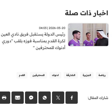
اخبار ذات صلة
2026-05-20 | 04:03
رئيس الدولة يستقبل فريق نادي العين
لكرة القدم بمناسبة فوزه بلقب "دوري
أدنوك للمحترفين "
رياضة
الجزيرة
الشارقة
ادنوك
للمحترفين
القدم
شارك المقال: