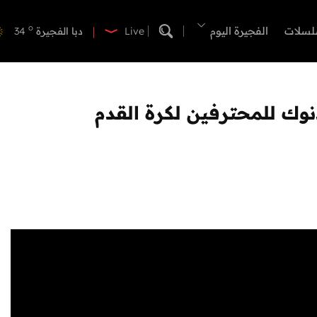
o
دبي
37
o
لسلات
الفجيرة اليوم
دبا الفجيرة
34
Live
o
مسافي
34
o
الشارقة
37
o
عجمان
36
نوك للمحترفين لكرة القدم
o
أم القيوين
36
o
راس الخيمة
37
o
الفجيرة
33