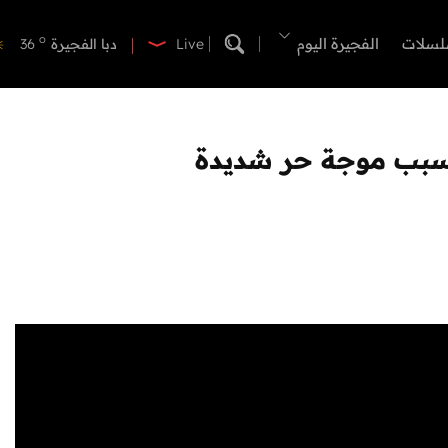
o
دبي
40
o
لسلات
الفجيرة اليوم
دبا الفجيرة
36
Live
o
مسافي
36
o
الشارقة
42
o
عجمان
41
o
أم القيوين
40
o
راس الخيمة
39
o
الفجيرة
35