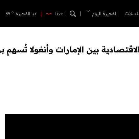
o
دبي
40
o
لسلات
الفجيرة اليوم
دبا الفجيرة
35
Live
o
مسافي
35
o
الشارقة
39
o
عجمان
40
o
أم القيوين
40
o
راس الخيمة
40
o
الفجيرة
33