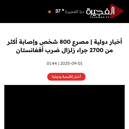
o
دبي
39
o
دبا الفجيرة
37
o
مسافي
37
o
الشارقة
42
o
عجمان
40
أخبار دولية | مصرع 800 شخص وإصابة أكثر
o
أم القيوين
40
من 2700 جراء زلزال ضرب أفغانستان
o
راس الخيمة
39
o
الفجيرة
2025-09-01 | 01:44
35
أخبار إقليمية ودولية