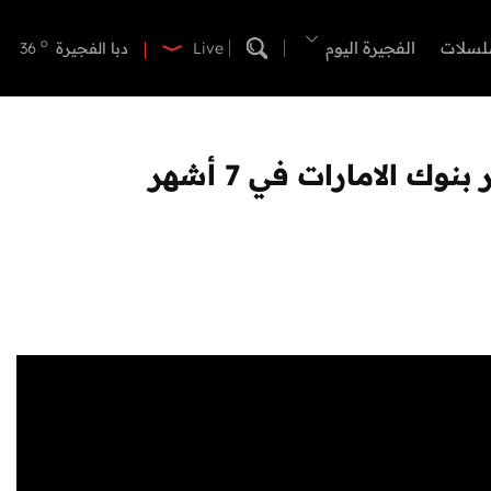
o
دبي
41
o
لسلات
الفجيرة اليوم
دبا الفجيرة
36
Live
o
مسافي
36
o
الشارقة
42
o
عجمان
41
o
أم القيوين
40
o
راس الخيمة
40
o
الفجيرة
35