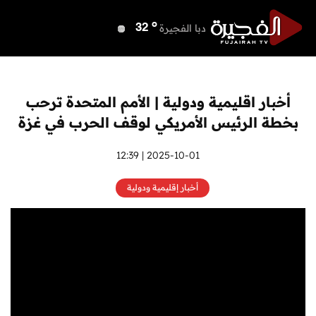
o
دبي
40
o
دبا الفجيرة
32
o
مسافي
32
o
الشارقة
39
o
عجمان
40
أخبار اقليمية ودولية | الأمم المتحدة ترحب
o
أم القيوين
40
بخطة الرئيس الأمريكي لوقف الحرب في غزة
o
راس الخيمة
40
o
الفجيرة
2025-10-01 | 12:39
32
أخبار إقليمية ودولية