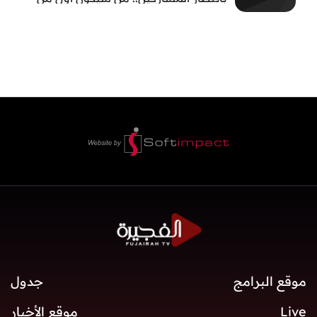
يثبت جدارته في #بطل_صيف_الفجيرة ؟
تابعوا الحلقة الأولى الساعة 22:00 على قناة
الفجيرة
موقع البرامج
جدول
Live
موقع الأخبار