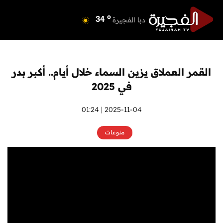
o
دبي
39
o
دبا الفجيرة
34
o
مسافي
34
o
الشارقة
40
o
عجمان
39
القمر العملاق يزين السماء خلال أيام.. أكبر بدر
o
أم القيوين
39
في 2025
o
راس الخيمة
40
o
الفجيرة
2025-11-04 | 01:24
33
منوعات