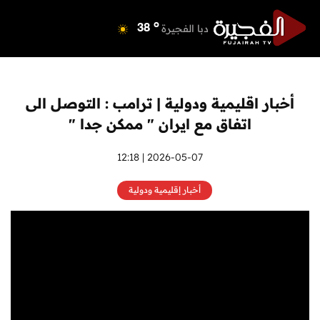
o
دبي
39
o
دبا الفجيرة
38
o
مسافي
38
o
الشارقة
41
o
عجمان
39
أخبار اقليمية ودولية | ترامب : التوصل الى
o
أم القيوين
39
اتفاق مع ايران " ممكن جدا "
o
راس الخيمة
38
o
الفجيرة
2026-05-07 | 12:18
37
أخبار إقليمية ودولية