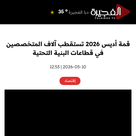
o
دبي
40
o
دبا الفجيرة
35
o
مسافي
35
o
الشارقة
41
o
عجمان
41
قمة أديس 2026 تستقطب آلاف المتخصصين
o
أم القيوين
40
في قطاعات البنية التحتية
o
راس الخيمة
40
o
الفجيرة
2026-05-10 | 12:53
35
إقتصاد