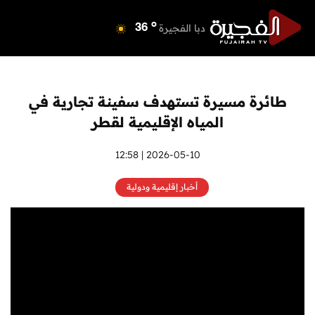
o
دبي
39
o
دبا الفجيرة
36
o
مسافي
36
o
الشارقة
41
o
عجمان
40
طائرة مسيرة تستهدف سفينة تجارية في
o
أم القيوين
39
المياه الإقليمية لقطر
o
راس الخيمة
38
o
الفجيرة
2026-05-10 | 12:58
36
أخبار إقليمية ودولية