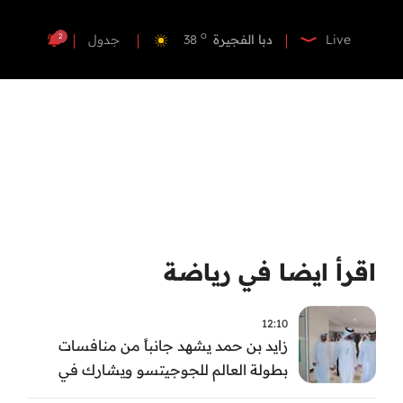
o
دبي
40
o
دبا الفجيرة
38
2
Live
جدول
o
مسافي
38
o
الشارقة
41
o
عجمان
40
o
أم القيوين
40
o
راس الخيمة
40
o
الفجيرة
37
اقرأ ايضا في رياضة
12:10
زايد بن حمد يشهد جانباً من منافسات
بطولة العالم للجوجيتسو ويشارك في
تتويج الفائزين