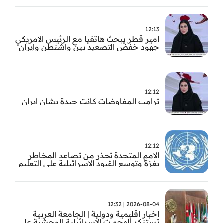
12:13
امير قطر يبحث هاتفيا مع الرئيس الامريكي
جهود خفض التصعيد بين واشنطن وايران
12:12
ترامب المفاوضات كانت جيدة بشان ايران
12:12
الامم المتحدة تحذر من تصاعد المخاطر
بغزة وتوسع القيود الاسرائيلية على التعليم
والمدارس
2026-08-04 | 12:32
أخبار اقليمية ودولية | الجامعة العربية
تستنكر الهجمات الاسرائيلية الوحشية على