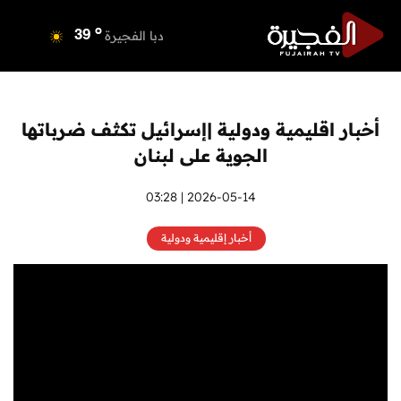
o
دبي
40
o
دبا الفجيرة
39
o
مسافي
39
o
الشارقة
41
o
عجمان
40
أخبار اقليمية ودولية |إسرائيل تكثف ضرباتها
o
أم القيوين
40
الجوية على لبنان
o
راس الخيمة
40
o
الفجيرة
2026-05-14 | 03:28
38
أخبار إقليمية ودولية