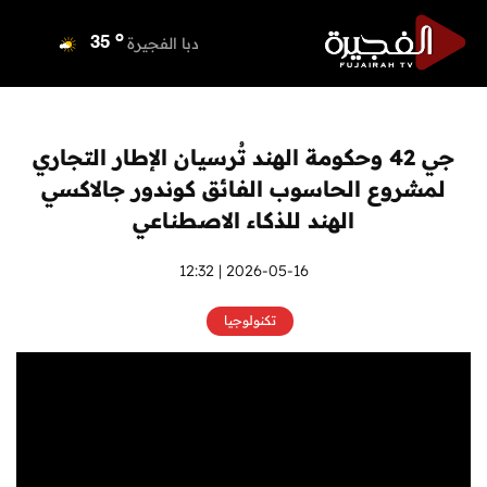
o
دبي
36
o
دبا الفجيرة
35
o
مسافي
35
o
الشارقة
36
o
عجمان
35
جي 42 وحكومة الهند تُرسيان الإطار التجاري
o
أم القيوين
36
لمشروع الحاسوب الفائق كوندور جالاكسي
o
راس الخيمة
34
الهند للذكاء الاصطناعي
o
الفجيرة
33
2026-05-16 | 12:32
تكنولوجيا