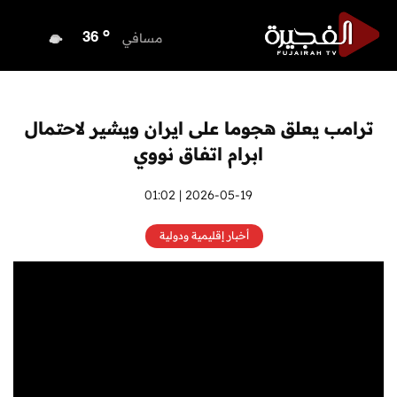
o
دبا الفجيرة
36
o
مسافي
36
o
الشارقة
36
o
عجمان
36
o
أم القيوين
36
ترامب يعلق هجوما على ايران ويشير لاحتمال
o
راس الخيمة
35
ابرام اتفاق نووي
o
الفجيرة
36
2026-05-19 | 01:02
أخبار إقليمية ودولية