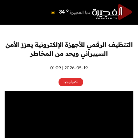
o
دبي
40
o
دبا الفجيرة
34
o
مسافي
34
o
الشارقة
41
o
عجمان
41
التنظيف الرقمي للأجهزة الإلكترونية يعزز الأمن
o
أم القيوين
40
السيبراني ويحد من المخاطر
o
راس الخيمة
41
o
الفجيرة
2026-05-19 | 01:09
33
تكنولوجيا