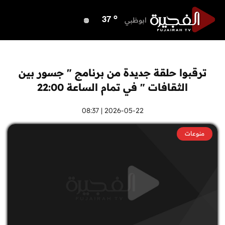
o
الفجيرة
33
o
ابوظبي
37
o
دبي
40
o
دبا الفجيرة
35
o
مسافي
35
ترقبوا حلقة جديدة من برنامج " جسور بين
o
الشارقة
39
الثقافات " في تمام الساعة 22:00
o
عجمان
40
o
أم القيوين
2026-05-22 | 08:37
40
o
راس الخيمة
40
منوعات
o
الفجيرة
33