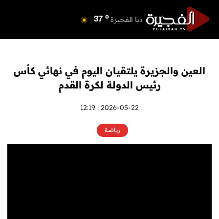
o
دبي
40
o
دبا الفجيرة
37
o
مسافي
37
o
الشارقة
42
o
عجمان
40
العين والجزيرة يلتقيان اليوم في نهائي كأس
o
أم القيوين
39
رئيس الدولة لكرة القدم
o
راس الخيمة
40
o
الفجيرة
2026-05-22 | 12:19
36
رياضة