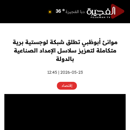
o
دبي
40
o
دبا الفجيرة
36
o
مسافي
36
o
الشارقة
42
o
عجمان
41
موانئ أبوظبي تطلق شبكة لوجستية برية
o
أم القيوين
40
متكاملة لتعزيز سلاسل الإمداد الصناعية
o
راس الخيمة
39
بالدولة
o
الفجيرة
35
2026-05-23 | 12:45
إقتصاد