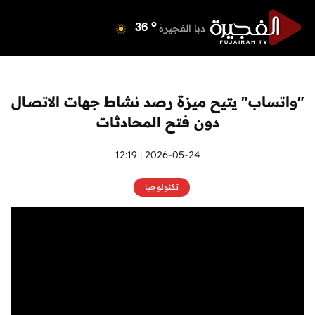
o
دبي
39
o
دبا الفجيرة
36
o
مسافي
36
o
الشارقة
41
o
عجمان
40
"واتساب" يتيح ميزة رصد نشاط جهات الاتصال
o
أم القيوين
39
دون فتح المحادثات
o
راس الخيمة
38
o
الفجيرة
2026-05-24 | 12:19
36
تكنولوجيا