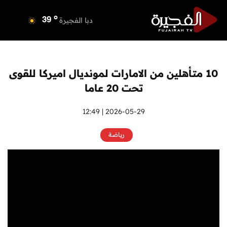
o
دبي
40
o
دبا الفجيرة
39
o
مسافي
39
o
الشارقة
41
o
عجمان
40
10 متأهلين من الامارات لمونديال اميركا للقوى
o
أم القيوين
40
تحت 20 عاما
o
راس الخيمة
40
o
الفجيرة
2026-05-29 | 12:49
38
رياضة