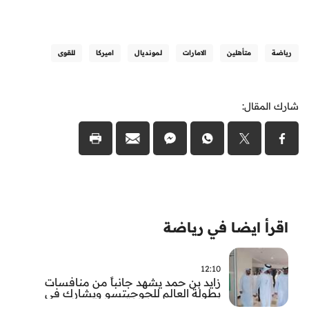
رياضة
متأهلين
الامارات
لمونديال
اميركا
للقوى
شارك المقال:
اقرأ ايضا في رياضة
12:10
زايد بن حمد يشهد جانباً من منافسات
بطولة العالم للجوجيتسو ويشارك في
تتويج الفائزين