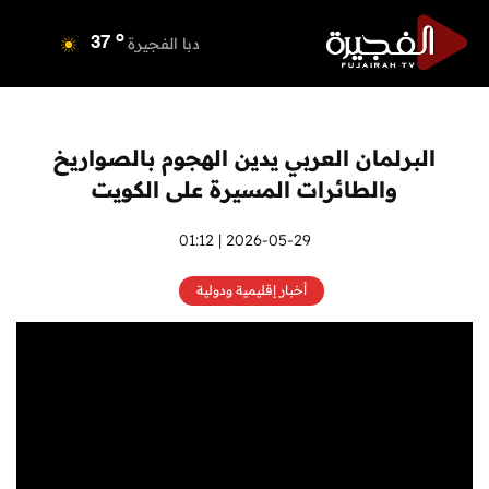
o
دبي
37
o
دبا الفجيرة
37
o
مسافي
37
o
الشارقة
38
o
عجمان
37
البرلمان العربي يدين الهجوم بالصواريخ
o
أم القيوين
38
والطائرات المسيرة على الكويت
o
راس الخيمة
39
o
الفجيرة
2026-05-29 | 01:12
37
أخبار إقليمية ودولية