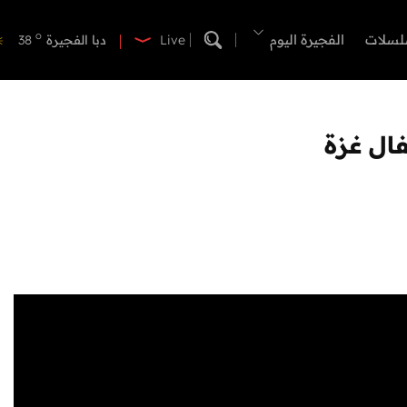
o
دبي
40
o
لسلات
الفجيرة اليوم
دبا الفجيرة
38
Live
o
مسافي
38
o
الشارقة
41
o
عجمان
40
ال غزة
o
أم القيوين
39
o
راس الخيمة
39
o
الفجيرة
36