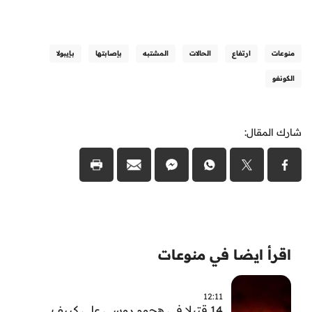
منوعات
ارتفاع
الحالات
المشتبه
بإصابتها
بـإيبولا
الكونغو
شارك المقال:
اقرأ ايضا في منوعات
12:11
14 قتيلا في هجوم روسي على كييف