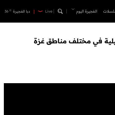
o
دبي
40
o
لسلات
الفجيرة اليوم
دبا الفجيرة
36
Live
o
مسافي
36
o
الشارقة
40
o
عجمان
40
ئيلية في مختلف مناطق غزة
o
أم القيوين
39
o
راس الخيمة
40
o
الفجيرة
35