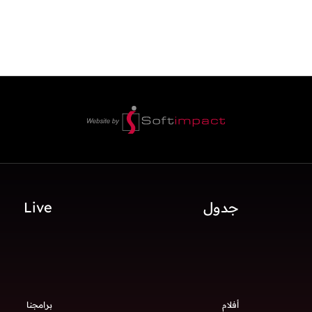
جدول
Live
أفلام
برامجنا