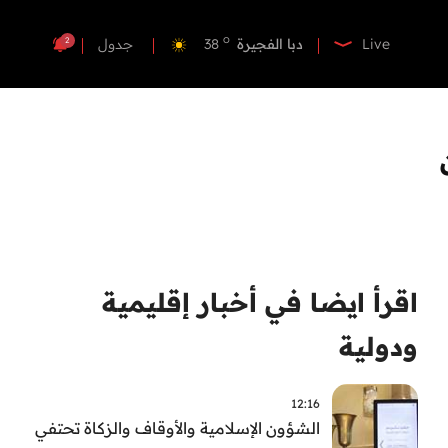
o
دبي
38
o
دبا الفجيرة
38
2
Live
جدول
o
مسافي
38
o
الشارقة
39
o
عجمان
39
o
أم القيوين
38
o
راس الخيمة
40
o
الفجيرة
37
اقرأ ايضا في أخبار إقليمية
ودولية
12:16
الشؤون الإسلامية والأوقاف والزكاة تحتفي