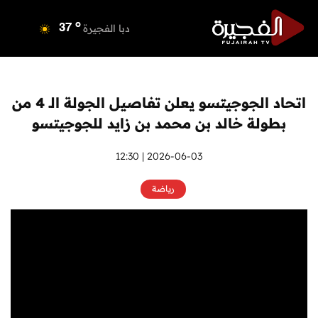
o
دبي
39
o
دبا الفجيرة
37
o
مسافي
37
o
الشارقة
40
o
عجمان
39
اتحاد الجوجيتسو يعلن تفاصيل الجولة الـ 4 من
o
أم القيوين
39
بطولة خالد بن محمد بن زايد للجوجيتسو
o
راس الخيمة
40
o
الفجيرة
2026-06-03 | 12:30
36
رياضة