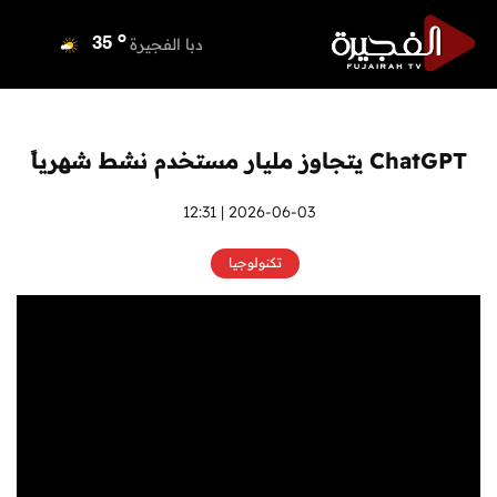
o
دبي
36
o
دبا الفجيرة
35
o
مسافي
35
o
الشارقة
36
o
عجمان
35
ChatGPT يتجاوز مليار مستخدم نشط شهرياً
o
أم القيوين
36
o
راس الخيمة
34
2026-06-03 | 12:31
o
الفجيرة
33
تكنولوجيا