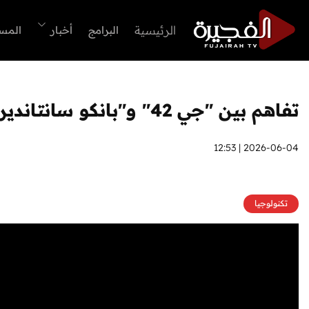
الرئيسية
البرامج
أخبار
المس
تفاهم بين "جي 42" و"بانكو سانتاندير" لاستكشاف آفاق التعاون في "الذكاء الاصطناعي"
2026-06-04 | 12:53
تكنولوجيا