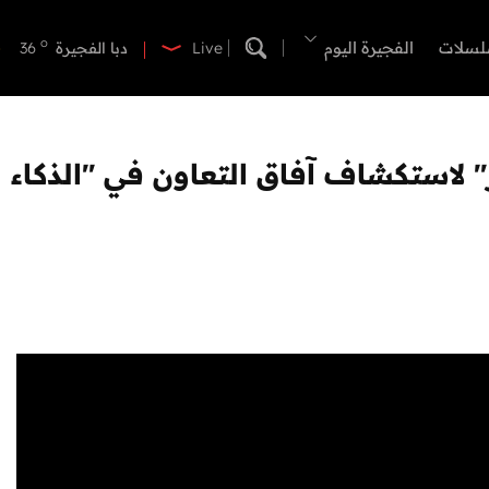
o
دبي
39
o
لسلات
الفجيرة اليوم
دبا الفجيرة
36
Live
o
مسافي
36
o
الشارقة
40
o
عجمان
40
o
أم القيوين
39
o
راس الخيمة
40
o
الفجيرة
35