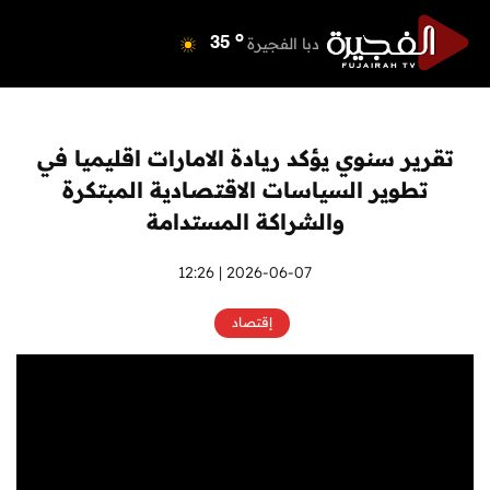
o
دبي
39
o
دبا الفجيرة
35
o
مسافي
35
o
الشارقة
41
o
عجمان
40
تقرير سنوي يؤكد ريادة الامارات اقليميا في
o
أم القيوين
39
تطوير السياسات الاقتصادية المبتكرة
o
راس الخيمة
40
والشراكة المستدامة
o
الفجيرة
34
2026-06-07 | 12:26
إقتصاد