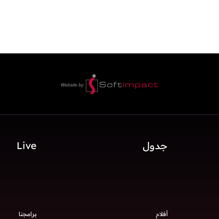
جدول
Live
أفلام
برامجنا