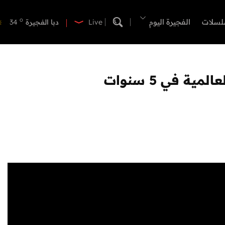
o
دبي
40
o
لسلات
الفجيرة اليوم
دبا الفجيرة
34
Live
o
مسافي
34
o
الشارقة
41
o
عجمان
40
o
أم القيوين
40
o
راس الخيمة
39
o
الفجيرة
34