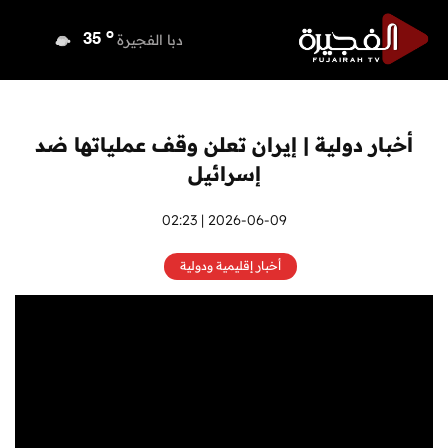
o
دبي
35
o
دبا الفجيرة
35
o
مسافي
35
o
الشارقة
34
o
عجمان
34
أخبار دولية | إيران تعلن وقف عملياتها ضد
o
أم القيوين
34
إسرائيل
o
راس الخيمة
33
o
الفجيرة
2026-06-09 | 02:23
35
أخبار إقليمية ودولية