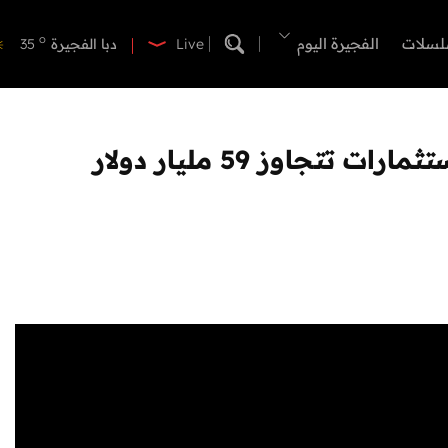
o
دبي
41
o
لسلات
الفجيرة اليوم
دبا الفجيرة
35
Live
o
مسافي
35
o
الشارقة
41
o
عجمان
40
جاوز 59 مليار دولار
o
أم القيوين
39
o
راس الخيمة
39
o
الفجيرة
34