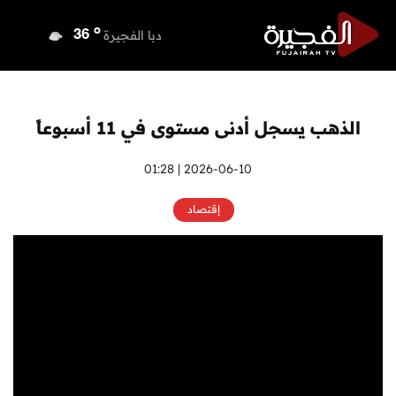
o
دبي
37
o
دبا الفجيرة
36
o
مسافي
36
o
الشارقة
36
o
عجمان
36
الذهب يسجل أدنى مستوى في 11 أسبوعاً
o
أم القيوين
36
o
راس الخيمة
36
2026-06-10 | 01:28
o
الفجيرة
34
إقتصاد