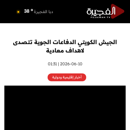
o
دبي
40
o
دبا الفجيرة
38
o
مسافي
38
o
الشارقة
41
o
عجمان
39
الجيش الكويتي الدفاعات الجوية تتصدى
o
أم القيوين
39
لاهداف معادية
o
راس الخيمة
40
o
الفجيرة
2026-06-10 | 01:31
38
أخبار إقليمية ودولية