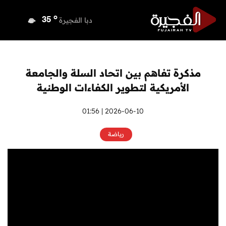
o
دبي
35
o
دبا الفجيرة
35
o
مسافي
35
o
الشارقة
34
o
عجمان
34
مذكرة تفاهم بين اتحاد السلة والجامعة
o
أم القيوين
34
الأمريكية لتطوير الكفاءات الوطنية
o
راس الخيمة
33
o
الفجيرة
2026-06-10 | 01:56
34
رياضة