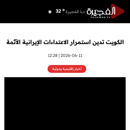
o
دبي
40
o
دبا الفجيرة
32
o
مسافي
32
o
الشارقة
40
o
عجمان
40
الكويت تدين استمرار الاعتداءات الإيرانية الآثمة
o
أم القيوين
40
o
راس الخيمة
40
2026-06-11 | 12:28
o
الفجيرة
32
أخبار إقليمية ودولية