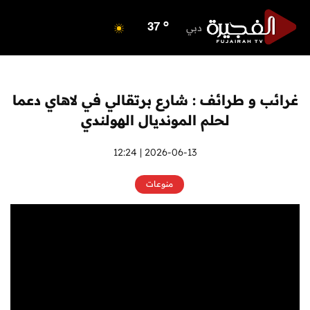
o
ابوظبي
38
o
دبي
37
o
دبا الفجيرة
33
o
مسافي
33
o
الشارقة
37
غرائب و طرائف : شارع برتقالي في لاهاي دعما
o
عجمان
36
لحلم المونديال الهولندي
o
أم القيوين
37
o
راس الخيمة
2026-06-13 | 12:24
36
o
الفجيرة
33
منوعات