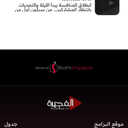
انطلاق المنافسة يبدأ الليلة والتحديات
بانتظار المشاركين.. من سيكون أول من
يثبت جدارته في #بطل_صيف_الفجيرة ؟
تابعوا الحلقة الأولى الساعة 22:00 على قناة
الفجيرة
موقع البرامج
جدول