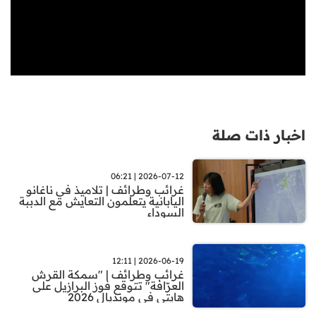
اخبار ذات صلة
2026-07-12 | 06:21
غرائب وطرائف | تلاميذ في ناغانو
اليابانية يتعلمون التعايش مع الدببة
السوداء
2026-06-19 | 12:11
غرائب وطرائف | "سمكة القرش
العرّافة" تتوقع فوز البرازيل على
هايتي في مونديال 2026