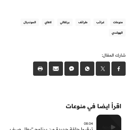
منوعات
غرائب
طرائف
برتقالي
لاهاي
المونديال
الهولندي
شارك المقال:
اقرأ ايضا في منوعات
08:04
ترقبوا حلقة جديدة من برنامج "بطل صيف