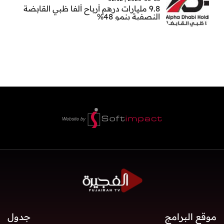
9.8 مليارات درهم أرباح ألفا ظبي القابضة
النصفية بنمو 48%
موقع البرامج
جدول