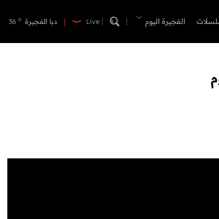
o
دبي
39
o
لسلات
الفجيرة اليوم
دبا الفجيرة
36
Live
o
مسافي
36
o
الشارقة
40
o
عجمان
40
م
o
أم القيوين
39
o
راس الخيمة
40
o
الفجيرة
35