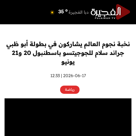
o
دبي
40
o
دبا الفجيرة
35
o
مسافي
35
o
الشارقة
41
o
عجمان
41
نخبة نجوم العالم يشاركون في بطولة أبو ظبي
o
أم القيوين
40
جراند سلام للجوجيتسو باسطنبول 20 و21
o
راس الخيمة
40
يونيو
o
الفجيرة
35
2026-06-17 | 12:33
رياضة