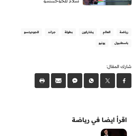
سلام للجوجيتسو
رياضة
العالم
يشاركون
بطولة
جراند
للجوجيتسو
باسطنبول
يونيو
شارك المقال:
اقرأ ايضا في رياضة