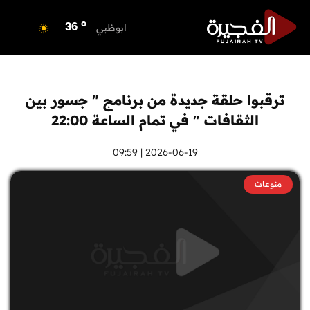
o
الفجيرة
36
o
ابوظبي
36
o
دبي
36
o
دبا الفجيرة
37
o
مسافي
37
ترقبوا حلقة جديدة من برنامج " جسور بين
o
الشارقة
36
الثقافات " في تمام الساعة 22:00
o
عجمان
35
o
أم القيوين
2026-06-19 | 09:59
35
o
راس الخيمة
36
منوعات
o
الفجيرة
36